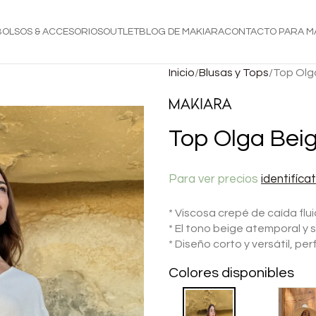
BOLSOS & ACCESORIOS
OUTLET
BLOG DE MAKIARA
CONTACTO PARA M
Inicio
Blusas y Tops
Top Olg
Top Olga Bei
Para ver precios
identifíca
* Viscosa crepé de caída fl
* El tono beige atemporal y
* Diseño corto y versátil, pe
Colores disponibles