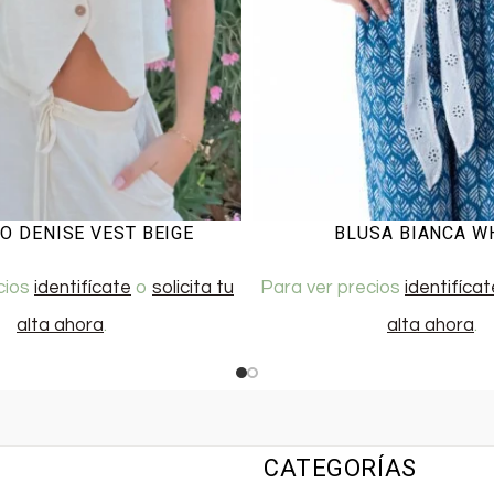
O DENISE VEST BEIGE
BLUSA BIANCA W
cios
identifícate
o
solicita tu
Para ver precios
identifícat
alta ahora
.
alta ahora
.
CATEGORÍAS