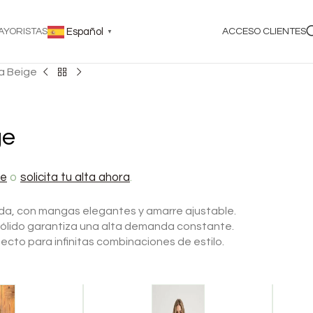
AYORISTAS
Español
ACCESO CLIENTES
▼
a Beige
ge
te
o
solicita tu alta ahora
.
uida, con mangas elegantes y amarre ajustable.
 sólido garantiza una alta demanda constante.
rfecto para infinitas combinaciones de estilo.