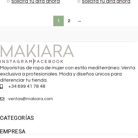
o
solicita tu alta ahora
.
o
solicita tu alta ahora
.
1
2
→
INSTAGRAM
FACEBOOK
Mayoristas de ropa de mujer con estilo mediterráneo. Venta
exclusiva a profesionales. Moda y diseños únicos para
diferenciar tu tienda.
+34 699 41 78 48
ventas@makiara.com
CATEGORÍAS
EMPRESA