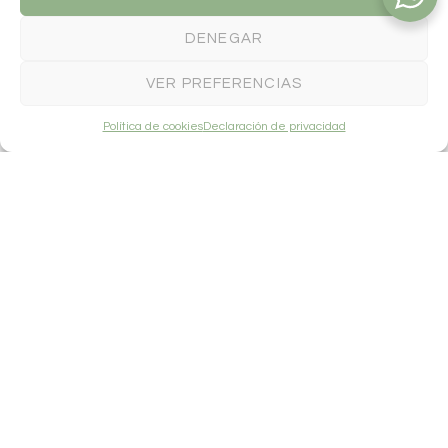
DENEGAR
Top Bustier Long White
VER PREFERENCIAS
Política de cookies
Declaración de privacidad
Descripción
Para la inminente colección primavera verano, el Top Bustier Long
Black se posiciona como un pilar estratégico, satisfaciendo la
demanda de básicos elevados. Su diseño atemporal complementa
la estética moderna, ideal para un estilo casual-chic o como pieza
clave junto a un vestido boho chic. Esta prenda asegura el atractivo
de su boutique.
Confeccionado en puro
Información adicional
Medidas
Cuidados de la prenda