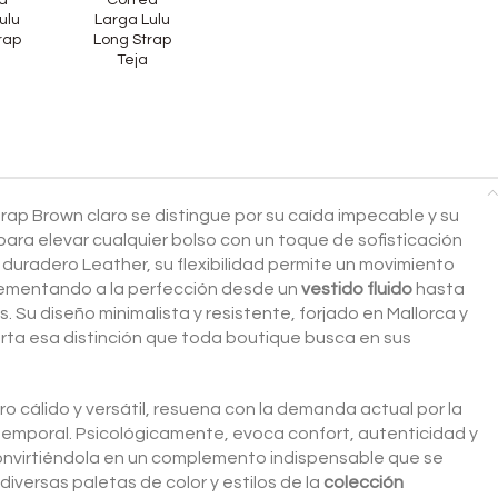
a
Correa
ulu
Larga Lulu
rap
Long Strap
Teja
rap Brown claro se distingue por su caída impecable y su
 para elevar cualquier bolso con un toque de sofisticación
uradero Leather, su flexibilidad permite un movimiento
lementando a la perfección desde un
vestido fluido
hasta
Su diseño minimalista y resistente, forjado en Mallorca y
rta esa distinción que toda boutique busca en sus
ro cálido y versátil, resuena con la demanda actual por la
atemporal. Psicológicamente, evoca confort, autenticidad y
onvirtiéndola en un complemento indispensable que se
versas paletas de color y estilos de la
colección