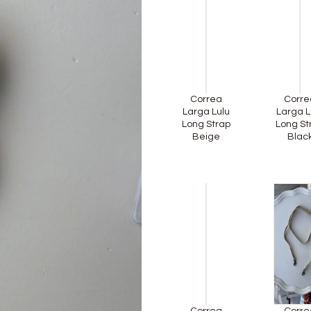
Correa
Corre
Larga Lulu
Larga L
Long Strap
Long St
Beige
Blac