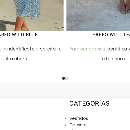
AREO WILD BLUE
PAREO WILD TE
cios
identifícate
o
solicita tu
Para ver precios
identifícat
alta ahora
.
alta ahora
.
CATEGORÍAS
Vestidos
Camisas