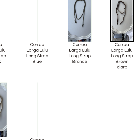
a
Correa
Correa
Correa
ulu
Larga Lulu
Larga Lulu
Larga Lulu
rap
Long Strap
Long Strap
Long Strap
k
Blue
Bronce
Brown
claro