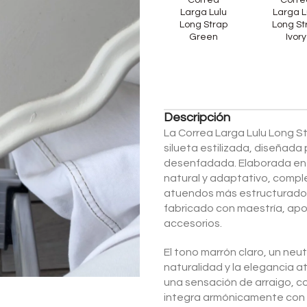
Correa
Corre
Larga Lulu
Larga L
Long Strap
Long St
Green
Ivory
Descripción
La Correa Larga Lulu Long St
silueta estilizada, diseñada
desenfadada. Elaborada en d
natural y adaptativo, comp
atuendos más estructurados. 
fabricado con maestría, apo
accesorios.
El tono marrón claro, un neut
naturalidad y la elegancia 
una sensación de arraigo, c
integra armónicamente con di