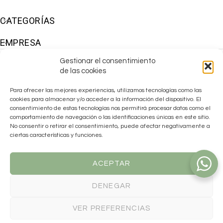
CATEGORÍAS
EMPRESA
Gestionar el consentimiento
de las cookies
Para ofrecer las mejores experiencias, utilizamos tecnologías como las
cookies para almacenar y/o acceder a la información del dispositivo. El
consentimiento de estas tecnologías nos permitirá procesar datos como el
comportamiento de navegación o las identificaciones únicas en este sitio.
No consentir o retirar el consentimiento, puede afectar negativamente a
ciertas características y funciones.
ACEPTAR
DENEGAR
Makiara ha sido beneficiaria de las
AYUDAS EMDANA 2025
para la
reactivación económica, financiadas por la Unión Europea –
VER PREFERENCIAS
NextGenerationEU, el Plan de Recuperación, Transformación y
Resiliencia del Gobierno de España y la Generalitat Valenciana a