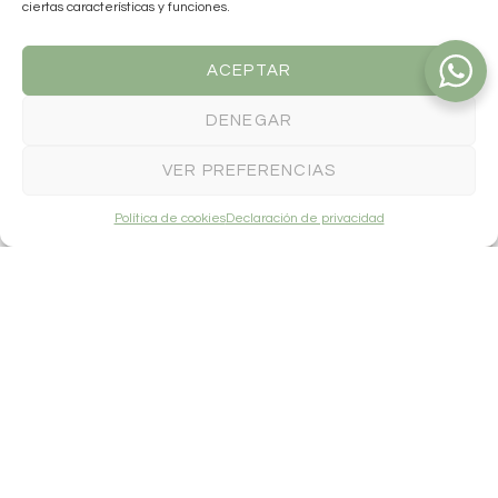
ciertas características y funciones.
ACEPTAR
DENEGAR
VER PREFERENCIAS
Política de cookies
Declaración de privacidad
VESTIDO LARGO MICA GREEN
VESTIDO CORTO FRESH
AQUA SOLID
Para ver precios
Para ver precios
identifícate
o
solicita tu
identifícate
o
solicita tu
alta ahora
.
alta ahora
.