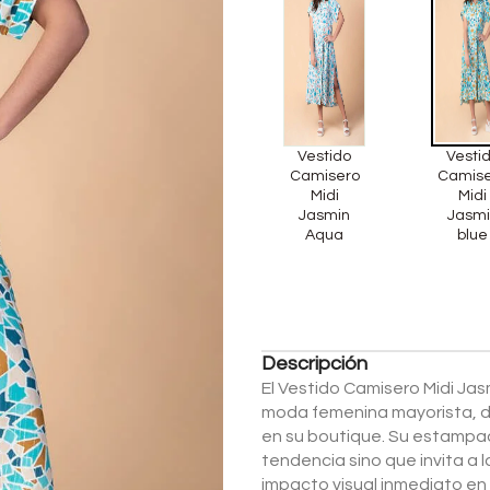
Vestido
Vesti
Camisero
Camis
Midi
Midi
Jasmin
Jasmi
Aqua
blue
Descripción
El Vestido Camisero Midi Jas
moda femenina mayorista, di
en su boutique. Su estampad
tendencia sino que invita a 
impacto visual inmediato en