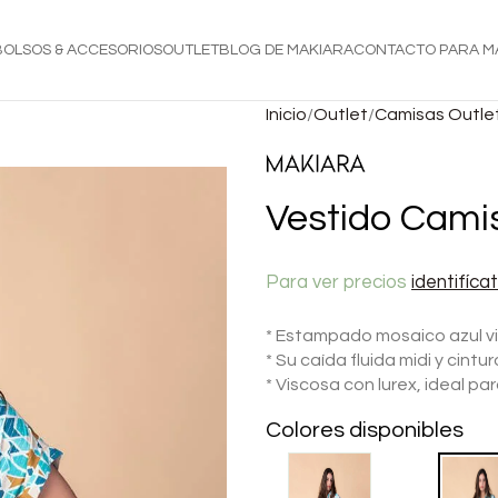
BOLSOS & ACCESORIOS
OUTLET
BLOG DE MAKIARA
CONTACTO PARA M
Inicio
Outlet
Camisas Outle
Vestido Camis
Para ver precios
identifíca
* Estampado mosaico azul vi
* Su caída fluida midi y cint
* Viscosa con lurex, ideal p
Colores disponibles