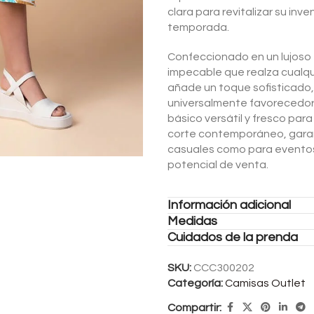
clara para revitalizar su inve
temporada.
Confeccionado en un lujoso t
impecable que realza cualquie
añade un toque sofisticado, 
universalmente favorecedor,
básico versátil y fresco par
corte contemporáneo, garant
casuales como para eventos
potencial de venta.
Información adicional
Medidas
Cuidados de la prenda
SKU:
CCC300202
Categoría:
Camisas Outlet
Compartir: