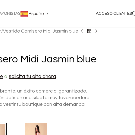
AYORISTAS
Español
ACCESO CLIENTES
▼
t
Vestido Camisero Midi Jasmin blue
ero Midi Jasmin blue
te
o
solicita tu alta ahora
.
brante: un éxito comercial garantizado.
urón definen una silueta muy favorecedora.
ara vestir tu boutique con alta demanda.