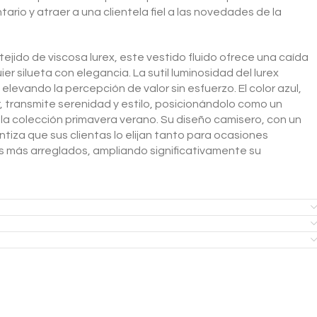
ntario y atraer a una clientela fiel a las novedades de la
ejido de viscosa lurex, este vestido fluido ofrece una caída
r silueta con elegancia. La sutil luminosidad del lurex
elevando la percepción de valor sin esfuerzo. El color azul,
 transmite serenidad y estilo, posicionándolo como un
a la colección primavera verano. Su diseño camisero, con un
iza que sus clientas lo elijan tanto para ocasiones
 más arreglados, ampliando significativamente su