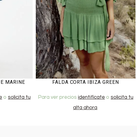
UE MARINE
FALDA CORTA IBIZA GREEN
e
o
solicita tu
Para ver precios
identifícate
o
solicita tu
alta ahora
.