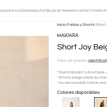
BOLSOS & ACCESORIOS
OUTLET
BLOG DE MAKIARA
CONTACTO PARA M
Inicio
Faldas y Shorts
Short 
Short Joy Bei
Para ver precios
identifíca
* Esencial para tu boutique,
* El tono beige sólido es a
* Su viscosa slub ofrece una c
Colores disponibles