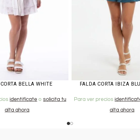
 CORTA BELLA WHITE
FALDA CORTA IBIZA BL
cios
identifícate
o
solicita tu
Para ver precios
identifícat
alta ahora
.
alta ahora
.