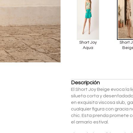
Short Joy
Short 
Aqua
Beig
Descripción
El Short Joy Beige evoca la l
silueta corta y desenfadada
en exquisita viscosa slub, g
cualquier figura con gracia 
chic. Esta prenda promete co
el armario estival.