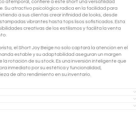
ico atemporal, confiere a este short una versatilidad
. Su atractivo psicológico radica en la facilidad para
itiendo a sus clientas crear infinidad de looks, desde
tampadas vibrantes hasta tops lisos sofisticados. Esta
bilidades creativas de los estilismos y facilita la venta
to.
sta, el Short Joy Beige no solo captará la atención en el
manda estable y su adaptabilidad aseguran un margen
e la rotación de su stock. Es una inversión inteligente que
ra inmediato por su estética y funcionalidad,
za de alto rendimiento en su inventario.