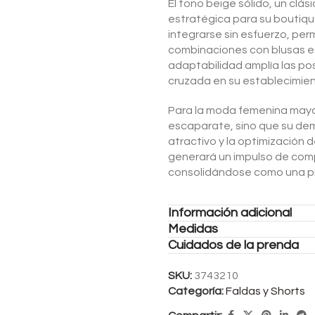
El tono beige sólido, un clás
estratégica para su boutique
integrarse sin esfuerzo, perm
combinaciones con blusas es
adaptabilidad amplía las posi
cruzada en su establecimien
Para la moda femenina mayori
escaparate, sino que su de
atractivo y la optimización d
generará un impulso de comp
consolidándose como una pie
Información adicional
Medidas
Cuidados de la prenda
SKU:
3743210
Categoría:
Faldas y Shorts