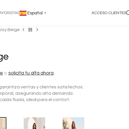
AYORISTAS
Español
ACCESO CLIENTES
▼
Joy Beige
ge
te
o
solicita tu alta ahora
.
 garantiza ventas y clientes satisfechos.
temporal, asegurando alta demanda.
aída fluida, ideal para el confort.