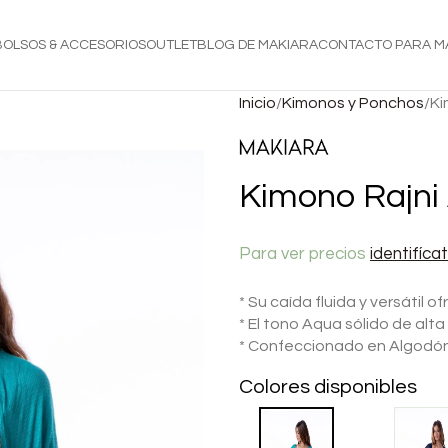
BOLSOS & ACCESORIOS
OUTLET
BLOG DE MAKIARA
CONTACTO PARA M
Inicio
Kimonos y Ponchos
Ki
Kimono Rajni
Para ver precios
identifíca
* Su caída fluida y versátil o
* El tono Aqua sólido de alt
* Confeccionado en Algodón
Colores disponibles