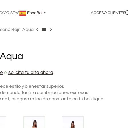
AYORISTAS
Español
ACCESO CLIENTES
▼
mono Rajni Aqua
 Aqua
te
o
solicita tu alta ahora
.
frece estilo y bienestar superior.
a demanda facilita combinaciones exitosas.
 net, asegura rotación constante en tu boutique.