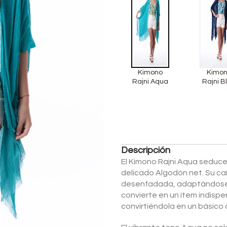
Kimono
Kimo
Rajni Aqua
Rajni B
Descripción
El Kimono Rajni Aqua seduce 
delicado Algodón net. Su caíd
desenfadada, adaptándose a
convierte en un ítem indispe
convirtiéndola en un básico 