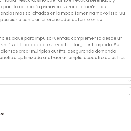
o irradia frescura, sino que también evoca serenidad y
ico para la colección primavera verano, alineándose
encias más solicitadas en la moda femenina mayorista. Su
o posiciona como un diferenciador potente en su
ono es clave para impulsar ventas; complementa desde un
ok más elaborado sobre un vestido largo estampado. Su
 clientas crear múltiples outfits, asegurando demanda
neficio optimizado al atraer un amplio espectro de estilos
os