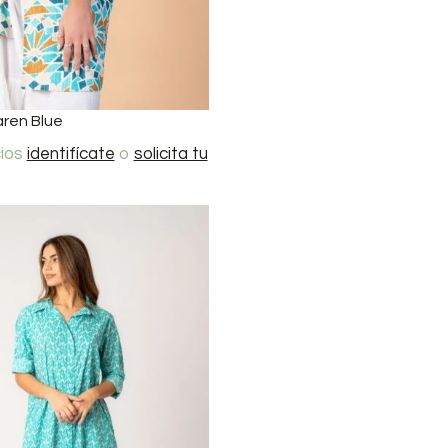
aren Blue
cios
identifícate
o
solicita tu