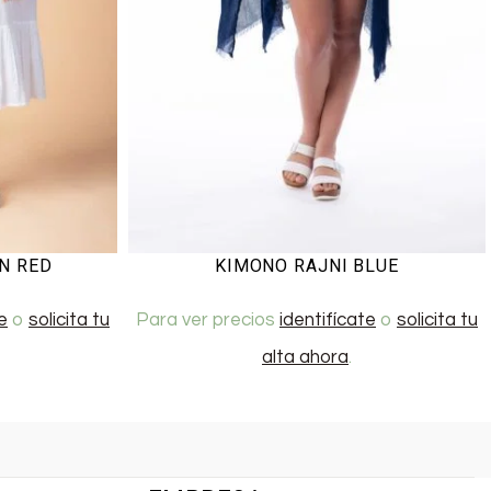
N RED
KIMONO RAJNI BLUE
e
o
solicita tu
Para ver precios
identifícate
o
solicita tu
alta ahora
.