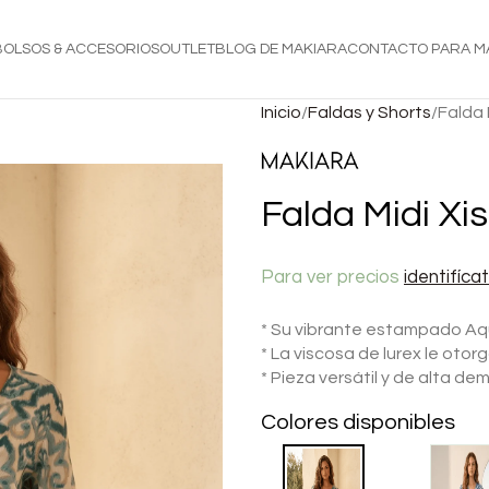
BOLSOS & ACCESORIOS
OUTLET
BLOG DE MAKIARA
CONTACTO PARA M
Inicio
Faldas y Shorts
Falda 
Falda Midi Xi
Para ver precios
identifíca
* Su vibrante estampado Aqu
* La viscosa de lurex le otor
* Pieza versátil y de alta d
Colores disponibles