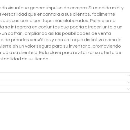
imán visual que genera impulso de compra. Su medida midi y
 versatilidad que encantará a sus clientas, fácilmente
s básicas como con tops más elaborados. Piense en la
lda se integrará en conjuntos que podría ofrecer junto a un
 un caftán, ampliando así las posibilidades de venta
 de prendas versátiles y con un toque distintivo como la
vierte en un valor seguro para su inventario, promoviendo
do a su clientela. Es la clave para revitalizar su oferta de
tabilidad de su tienda.