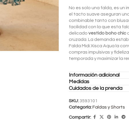
No es solo una falda, es un 
el tacto suave aseguran una
combinable tanto con blusa
facilidad con la que esta fa
delicado
vestido boho chic
o
cruzada. La demanda estable
Falda Midi Xisca Aqua la con
compras impulsivas y fidelizan
temporada y maximizar la ren
Información adicional
Medidas
Cuidados de la prenda
SKU:
3593101
Categoría:
Faldas y Shorts
Compartir: