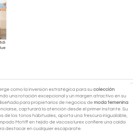
idi
lue
erge como la inversión estratégica para su
colección
ando una rotación excepcional y un margen atractivo en su
 diseñada para propietarios de negocios de
moda femenina
ciarse, capturará la atención desde el primer instante. Su
os de los tonos habituales, aporta una frescura inigualable,
mpado Motiff en tejido de viscosa lurex confiere una caída
l para destacar en cualquier escaparate.