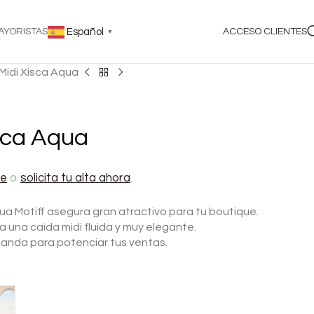
AYORISTAS
Español
ACCESO CLIENTES
▼
Midi Xisca Aqua
sca Aqua
te
o
solicita tu alta ahora
.
a Motiff asegura gran atractivo para tu boutique.
ga una caída midi fluida y muy elegante.
emanda para potenciar tus ventas.