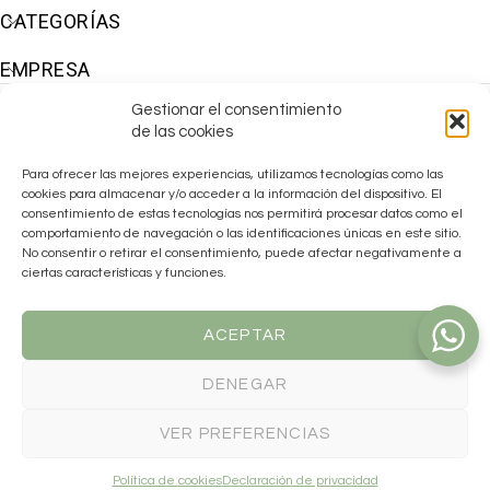
CATEGORÍAS
EMPRESA
Gestionar el consentimiento
de las cookies
Para ofrecer las mejores experiencias, utilizamos tecnologías como las
cookies para almacenar y/o acceder a la información del dispositivo. El
consentimiento de estas tecnologías nos permitirá procesar datos como el
comportamiento de navegación o las identificaciones únicas en este sitio.
No consentir o retirar el consentimiento, puede afectar negativamente a
ciertas características y funciones.
ACEPTAR
DENEGAR
Makiara ha sido beneficiaria de las
AYUDAS EMDANA 2025
para la
reactivación económica, financiadas por la Unión Europea –
VER PREFERENCIAS
NextGenerationEU, el Plan de Recuperación, Transformación y
Resiliencia del Gobierno de España y la Generalitat Valenciana a
través del Plan Endavant.
Política de cookies
Declaración de privacidad