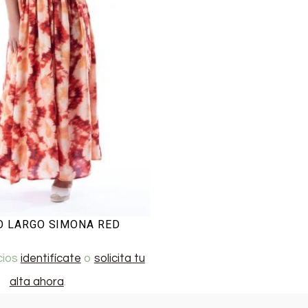
O LARGO SIMONA RED
cios
identifícate
o
solicita tu
alta ahora
.