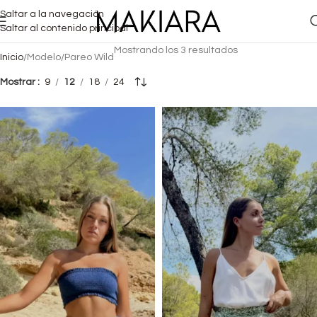
Saltar a la navegación
Saltar al contenido principal
Mostrando los 3 resultados
Inicio
Modelo
Pareo Wild
Mostrar
9
12
18
24