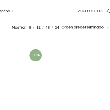
spañol
ACCESO CLIENTES
▼
Mostrar
9
12
18
24
-30%