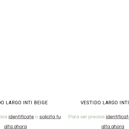
O LARGO INTI BEIGE
VESTIDO LARGO INT
cios
identifícate
o
solicita tu
Para ver precios
identifíca
alta ahora
.
alta ahora
.