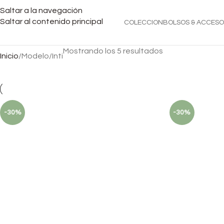
Saltar a la navegación
Saltar al contenido principal
COLECCION
BOLSOS & ACCESO
Mostrando los 5 resultados
Inicio
Modelo
Inti
-30%
-30%