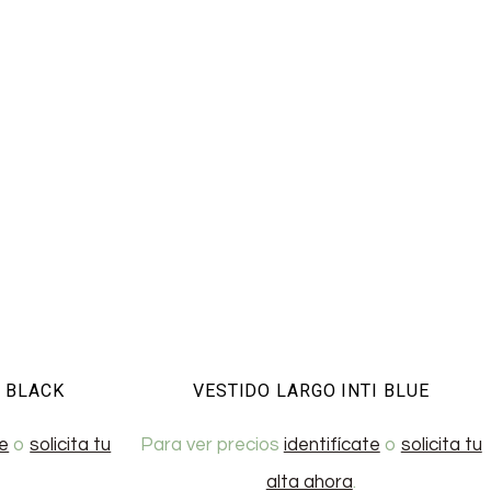
I BLACK
VESTIDO LARGO INTI BLUE
te
o
solicita tu
Para ver precios
identifícate
o
solicita tu
alta ahora
.