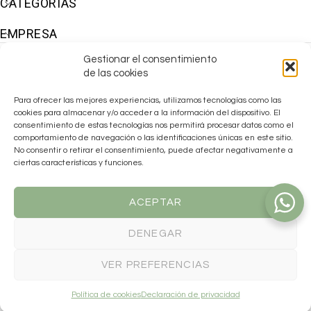
CATEGORÍAS
EMPRESA
Gestionar el consentimiento
de las cookies
Para ofrecer las mejores experiencias, utilizamos tecnologías como las
cookies para almacenar y/o acceder a la información del dispositivo. El
consentimiento de estas tecnologías nos permitirá procesar datos como el
comportamiento de navegación o las identificaciones únicas en este sitio.
No consentir o retirar el consentimiento, puede afectar negativamente a
ciertas características y funciones.
ACEPTAR
DENEGAR
Makiara ha sido beneficiaria de las
AYUDAS EMDANA 2025
para la
reactivación económica, financiadas por la Unión Europea –
VER PREFERENCIAS
NextGenerationEU, el Plan de Recuperación, Transformación y
Resiliencia del Gobierno de España y la Generalitat Valenciana a
través del Plan Endavant.
Política de cookies
Declaración de privacidad
© 2026 MAKIARA. Todos los derechos reservados.